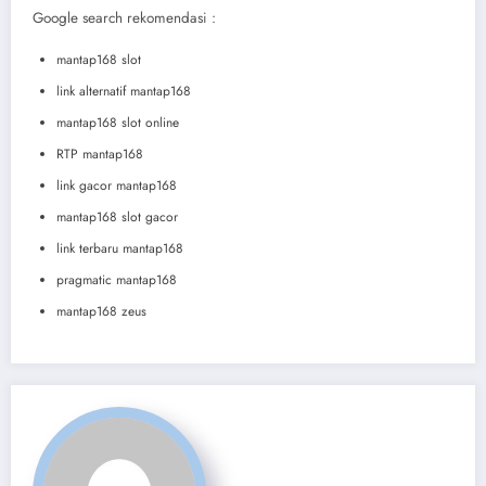
Google search rekomendasi :
mantap168 slot
link alternatif mantap168
mantap168 slot online
RTP mantap168
link gacor mantap168
mantap168 slot gacor
link terbaru mantap168
pragmatic mantap168
mantap168 zeus