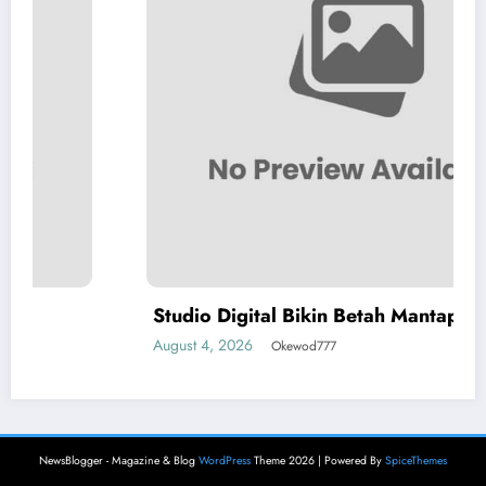
Studio Digital Bikin Betah Mantap168
August 4, 2026
Okewod777
NewsBlogger - Magazine & Blog
WordPress
Theme 2026 | Powered By
SpiceThemes