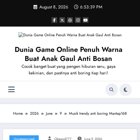
Skip
August 8, 2026
6:53:39 PM
to
content
Dunia Game Online Penuh Warna
Buat Anak Gaul Anti Bosan
Cocok banget buat yang pengen hiburan seru, gaya
kekinian, dan pastinya anti boring tiap hari!
Home
2026
June
9
Musik trendy anti boring Mantap168
Uncategorized
Okewod777
June 9, 2026