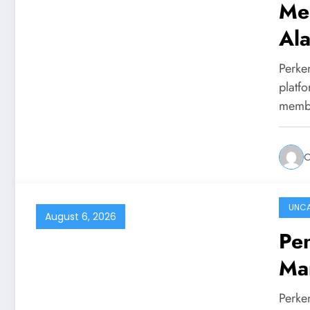
Me
Al
Perke
platf
memba
UNCA
August 6, 2026
Pe
Ma
Perke