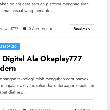
ahan dalam cara sebuah platform menghadirkan
laman visual yang menarik.…
Read More
Okewod777
0 Comments
TEGORIZED
 Digital Ala Okeplay777
dern
mbangan teknologi telah mengubah cara banyak
menjalani aktivitas sehari-hari. Berbagai kebutuhan
dapat diakses…