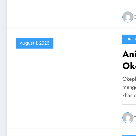
UNCA
August 1, 2026
Ani
Ok
Okepl
menge
khas 