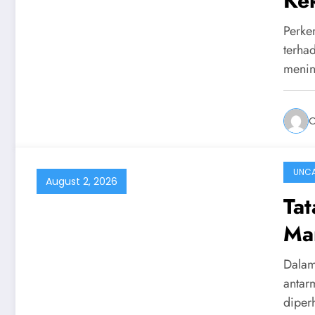
Kek
Perke
terha
menin
UNCA
August 2, 2026
Ta
Ma
Dalam
antar
diper