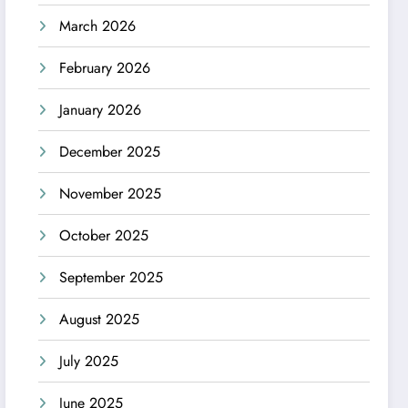
March 2026
February 2026
January 2026
December 2025
November 2025
October 2025
September 2025
August 2025
July 2025
June 2025