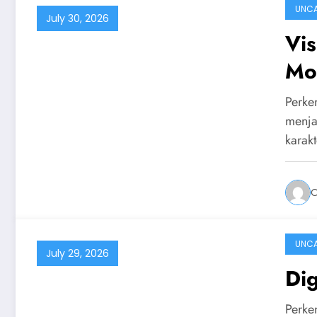
UNCA
July 30, 2026
Vi
Mo
Perke
menja
karak
UNCA
July 29, 2026
Dig
Perke