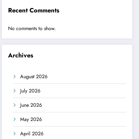
Recent Comments
No comments to show.
Archives
August 2026
July 2026
June 2026
May 2026
April 2026