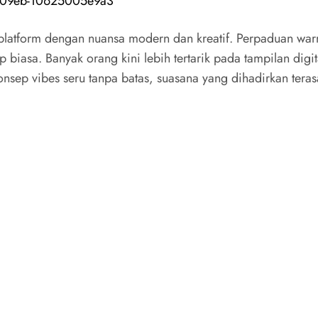
86-09eb-10625005e9a3
latform dengan nuansa modern dan kreatif. Perpaduan warna 
p biasa. Banyak orang kini lebih tertarik pada tampilan d
sep vibes seru tanpa batas, suasana yang dihadirkan terasa 