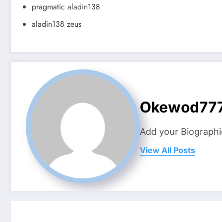
pragmatic aladin138
aladin138 zeus
Okewod77
Add your Biographi
View All Posts