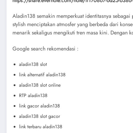
https://share.evernote.com/note/ff170867-6d25-63
Aladin138 semakin memperkuat identitasnya sebagai p
stylish menciptakan atmosfer yang berbeda dari konse
menarik sekaligus mengikuti tren masa kini. Dengan kon
Google search rekomendasi :
aladin138 slot
link alternatif aladin138
aladin138 slot online
RTP aladin138
link gacor aladin138
aladin138 slot gacor
link terbaru aladin138