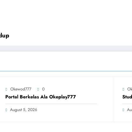
idup
Okewod777
0
Ok
Portal Berkelas Ala Okeplay777
Stud
August 5, 2026
Au