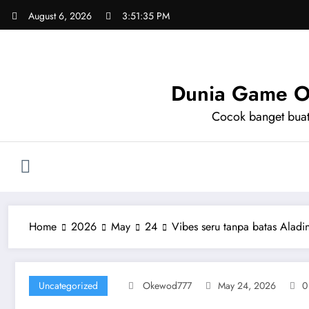
Skip
August 6, 2026
3:51:36 PM
to
content
Dunia Game On
Cocok banget buat 
Home
2026
May
24
Vibes seru tanpa batas Aladi
Uncategorized
Okewod777
May 24, 2026
0