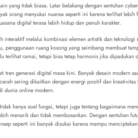
 yang tidak biasa. Latar belakang dengan sentuhan cyber ae
ak orang menyukai nuansa seperti ini karena terlihat lebih 
uasana digital terasa lebih hidup dan penuh karakter.
 interaktif melalui kombinasi elemen artistik dan teknolog
 itu, penggunaan ruang kosong yang seimbang membuat tam
lu terlihat ramai, tetapi bisa tetap harmonis jika dipadukan
 tren generasi digital masa kini. Banyak desain modern saa
rah sering dikaitkan dengan energi positif dan kreativitas
di dunia online modern.
 tidak hanya soal fungsi, tetapi juga tentang bagaimana m
ih menarik dan tidak membosankan. Dengan sentuhan futurist
onsep seperti ini banyak disukai karena mampu menciptakan i