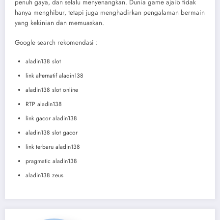
penuh gaya, dan selalu menyenangkan. Dunia game ajaib tidak
hanya menghibur, tetapi juga menghadirkan pengalaman bermain
yang kekinian dan memuaskan.
Google search rekomendasi :
aladin138 slot
link alternatif aladin138
aladin138 slot online
RTP aladin138
link gacor aladin138
aladin138 slot gacor
link terbaru aladin138
pragmatic aladin138
aladin138 zeus