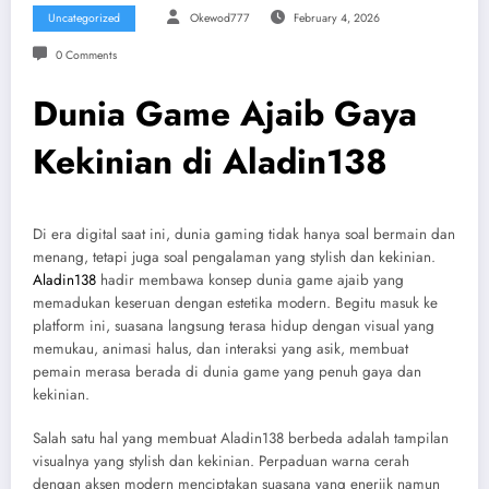
Uncategorized
Okewod777
February 4, 2026
0 Comments
Dunia Game Ajaib Gaya
Kekinian di Aladin138
Di era digital saat ini, dunia gaming tidak hanya soal bermain dan
menang, tetapi juga soal pengalaman yang stylish dan kekinian.
Aladin138
hadir membawa konsep dunia game ajaib yang
memadukan keseruan dengan estetika modern. Begitu masuk ke
platform ini, suasana langsung terasa hidup dengan visual yang
memukau, animasi halus, dan interaksi yang asik, membuat
pemain merasa berada di dunia game yang penuh gaya dan
kekinian.
Salah satu hal yang membuat Aladin138 berbeda adalah tampilan
visualnya yang stylish dan kekinian. Perpaduan warna cerah
dengan aksen modern menciptakan suasana yang enerjik namun