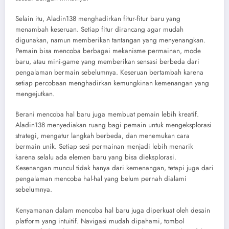
Selain itu, Aladin138 menghadirkan fitur-fitur baru yang
menambah keseruan. Setiap fitur dirancang agar mudah
digunakan, namun memberikan tantangan yang menyenangkan.
Pemain bisa mencoba berbagai mekanisme permainan, mode
baru, atau mini-game yang memberikan sensasi berbeda dari
pengalaman bermain sebelumnya. Keseruan bertambah karena
setiap percobaan menghadirkan kemungkinan kemenangan yang
mengejutkan.
Berani mencoba hal baru juga membuat pemain lebih kreatif.
Aladin138 menyediakan ruang bagi pemain untuk mengeksplorasi
strategi, mengatur langkah berbeda, dan menemukan cara
bermain unik. Setiap sesi permainan menjadi lebih menarik
karena selalu ada elemen baru yang bisa dieksplorasi.
Kesenangan muncul tidak hanya dari kemenangan, tetapi juga dari
pengalaman mencoba hal-hal yang belum pernah dialami
sebelumnya.
Kenyamanan dalam mencoba hal baru juga diperkuat oleh desain
platform yang intuitif. Navigasi mudah dipahami, tombol