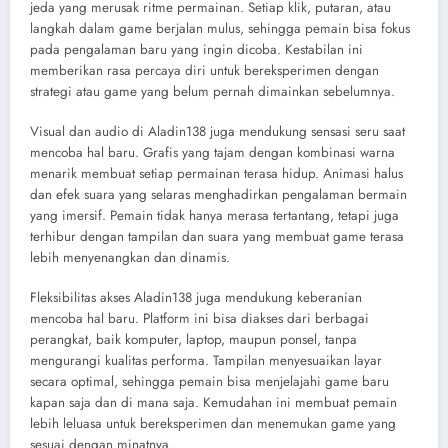
jeda yang merusak ritme permainan. Setiap klik, putaran, atau
langkah dalam game berjalan mulus, sehingga pemain bisa fokus
pada pengalaman baru yang ingin dicoba. Kestabilan ini
memberikan rasa percaya diri untuk bereksperimen dengan
strategi atau game yang belum pernah dimainkan sebelumnya.
Visual dan audio di Aladin138 juga mendukung sensasi seru saat
mencoba hal baru. Grafis yang tajam dengan kombinasi warna
menarik membuat setiap permainan terasa hidup. Animasi halus
dan efek suara yang selaras menghadirkan pengalaman bermain
yang imersif. Pemain tidak hanya merasa tertantang, tetapi juga
terhibur dengan tampilan dan suara yang membuat game terasa
lebih menyenangkan dan dinamis.
Fleksibilitas akses Aladin138 juga mendukung keberanian
mencoba hal baru. Platform ini bisa diakses dari berbagai
perangkat, baik komputer, laptop, maupun ponsel, tanpa
mengurangi kualitas performa. Tampilan menyesuaikan layar
secara optimal, sehingga pemain bisa menjelajahi game baru
kapan saja dan di mana saja. Kemudahan ini membuat pemain
lebih leluasa untuk bereksperimen dan menemukan game yang
sesuai dengan minatnya.