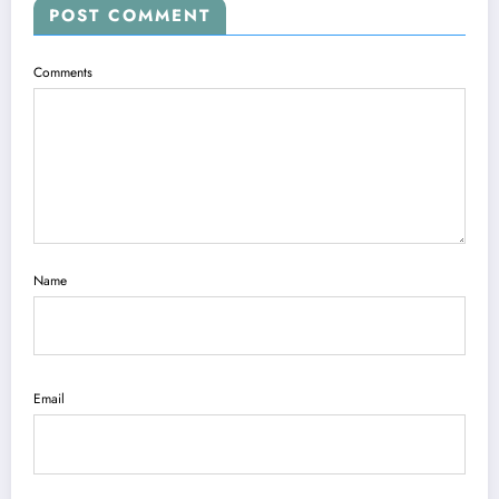
POST COMMENT
Comments
Name
Email