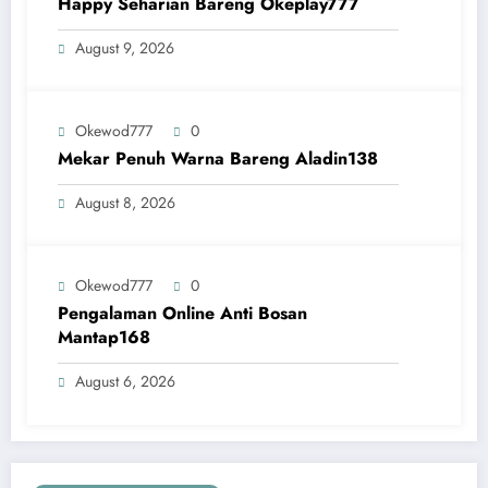
Happy Seharian Bareng Okeplay777
August 9, 2026
Okewod777
0
Mekar Penuh Warna Bareng Aladin138
August 8, 2026
Okewod777
0
Pengalaman Online Anti Bosan
Mantap168
August 6, 2026