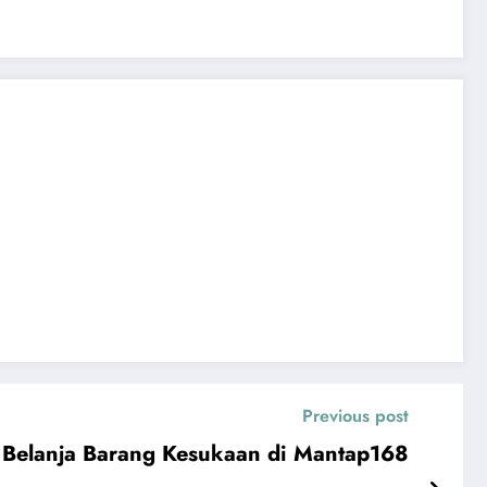
Previous post
 Belanja Barang Kesukaan di Mantap168