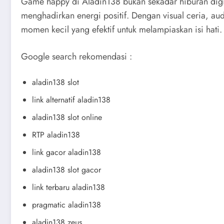
Game happy di Aladin138 bukan sekadar hiburan digi
menghadirkan energi positif. Dengan visual ceria, aud
momen kecil yang efektif untuk melampiaskan isi hati.
Google search rekomendasi :
aladin138 slot
link alternatif aladin138
aladin138 slot online
RTP aladin138
link gacor aladin138
aladin138 slot gacor
link terbaru aladin138
pragmatic aladin138
aladin138 zeus