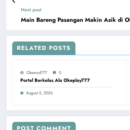
Next post
Main Bareng Pasangan Makin Asik di O
RELATED POSTS
Okewod777
0
Portal Berkelas Ala Okeplay777
August 5, 2026
POST COMMENT