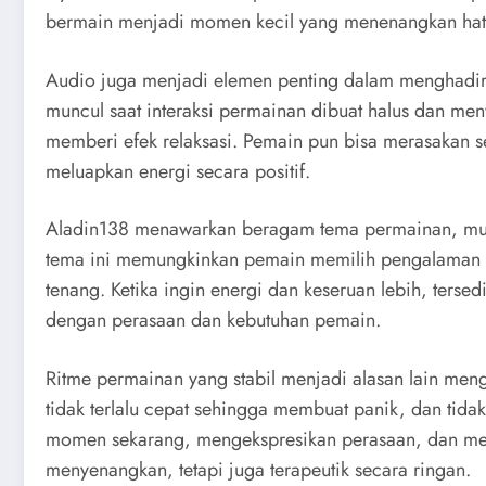
bermain menjadi momen kecil yang menenangkan hat
Audio juga menjadi elemen penting dalam menghadirk
muncul saat interaksi permainan dibuat halus dan m
memberi efek relaksasi. Pemain pun bisa merasakan se
meluapkan energi secara positif.
Aladin138 menawarkan beragam tema permainan, mulai 
tema ini memungkinkan pemain memilih pengalaman se
tenang. Ketika ingin energi dan keseruan lebih, ters
dengan perasaan dan kebutuhan pemain.
Ritme permainan yang stabil menjadi alasan lain men
tidak terlalu cepat sehingga membuat panik, dan ti
momen sekarang, mengekspresikan perasaan, dan mer
menyenangkan, tetapi juga terapeutik secara ringan.