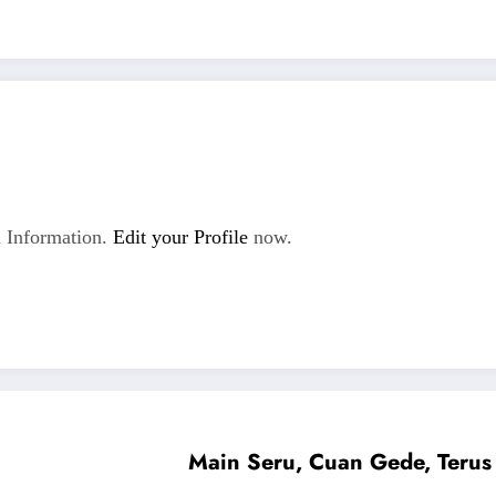
 Information.
Edit your Profile
now.
Main Seru, Cuan Gede, Terus