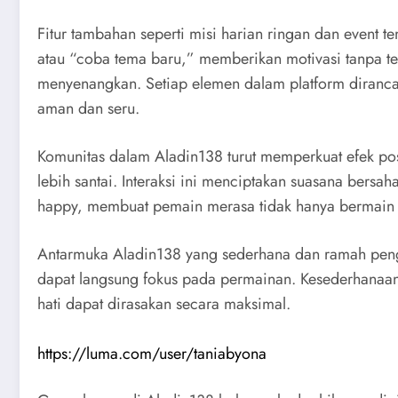
Fitur tambahan seperti misi harian ringan dan event t
atau “coba tema baru,” memberikan motivasi tanpa te
menyenangkan. Setiap elemen dalam platform diranca
aman dan seru.
Komunitas dalam Aladin138 turut memperkuat efek pos
lebih santai. Interaksi ini menciptakan suasana ber
happy, membuat pemain merasa tidak hanya bermain unt
Antarmuka Aladin138 yang sederhana dan ramah pen
dapat langsung fokus pada permainan. Kesederhanaan 
hati dapat dirasakan secara maksimal.
https://luma.com/user/taniabyona