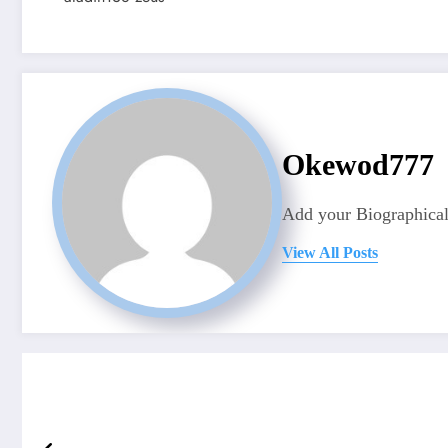
Okewod777
Add your Biographical
View All Posts