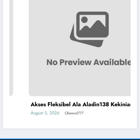
Akses Fleksibel Ala Aladin138 Kekinian
August 3, 2026
Okewod777