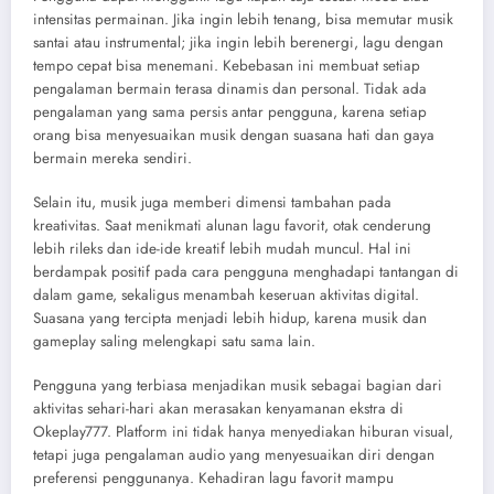
intensitas permainan. Jika ingin lebih tenang, bisa memutar musik
santai atau instrumental; jika ingin lebih berenergi, lagu dengan
tempo cepat bisa menemani. Kebebasan ini membuat setiap
pengalaman bermain terasa dinamis dan personal. Tidak ada
pengalaman yang sama persis antar pengguna, karena setiap
orang bisa menyesuaikan musik dengan suasana hati dan gaya
bermain mereka sendiri.
Selain itu, musik juga memberi dimensi tambahan pada
kreativitas. Saat menikmati alunan lagu favorit, otak cenderung
lebih rileks dan ide-ide kreatif lebih mudah muncul. Hal ini
berdampak positif pada cara pengguna menghadapi tantangan di
dalam game, sekaligus menambah keseruan aktivitas digital.
Suasana yang tercipta menjadi lebih hidup, karena musik dan
gameplay saling melengkapi satu sama lain.
Pengguna yang terbiasa menjadikan musik sebagai bagian dari
aktivitas sehari-hari akan merasakan kenyamanan ekstra di
Okeplay777. Platform ini tidak hanya menyediakan hiburan visual,
tetapi juga pengalaman audio yang menyesuaikan diri dengan
preferensi penggunanya. Kehadiran lagu favorit mampu