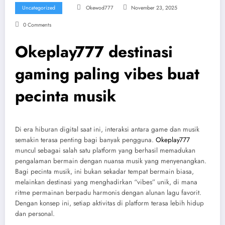
Uncategorized
Okewod777
November 23, 2025
0 Comments
Okeplay777 destinasi
gaming paling vibes buat
pecinta musik
Di era hiburan digital saat ini, interaksi antara game dan musik
semakin terasa penting bagi banyak pengguna.
Okeplay777
muncul sebagai salah satu platform yang berhasil memadukan
pengalaman bermain dengan nuansa musik yang menyenangkan.
Bagi pecinta musik, ini bukan sekadar tempat bermain biasa,
melainkan destinasi yang menghadirkan “vibes” unik, di mana
ritme permainan berpadu harmonis dengan alunan lagu favorit.
Dengan konsep ini, setiap aktivitas di platform terasa lebih hidup
dan personal.