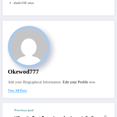
aladin138 zeus
Okewod777
Add your Biographical Information.
Edit your Profile
now.
View All Posts
Previous post