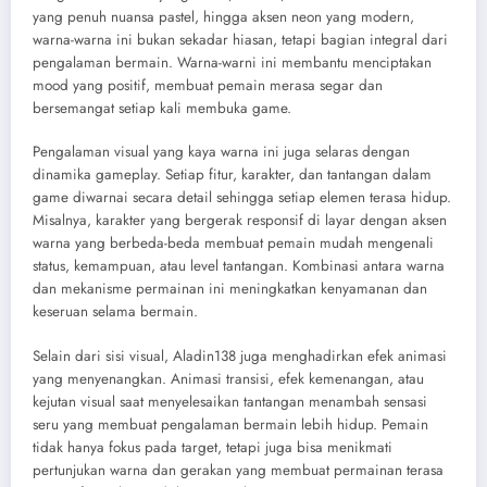
yang penuh nuansa pastel, hingga aksen neon yang modern,
warna-warna ini bukan sekadar hiasan, tetapi bagian integral dari
pengalaman bermain. Warna-warni ini membantu menciptakan
mood yang positif, membuat pemain merasa segar dan
bersemangat setiap kali membuka game.
Pengalaman visual yang kaya warna ini juga selaras dengan
dinamika gameplay. Setiap fitur, karakter, dan tantangan dalam
game diwarnai secara detail sehingga setiap elemen terasa hidup.
Misalnya, karakter yang bergerak responsif di layar dengan aksen
warna yang berbeda-beda membuat pemain mudah mengenali
status, kemampuan, atau level tantangan. Kombinasi antara warna
dan mekanisme permainan ini meningkatkan kenyamanan dan
keseruan selama bermain.
Selain dari sisi visual, Aladin138 juga menghadirkan efek animasi
yang menyenangkan. Animasi transisi, efek kemenangan, atau
kejutan visual saat menyelesaikan tantangan menambah sensasi
seru yang membuat pengalaman bermain lebih hidup. Pemain
tidak hanya fokus pada target, tetapi juga bisa menikmati
pertunjukan warna dan gerakan yang membuat permainan terasa