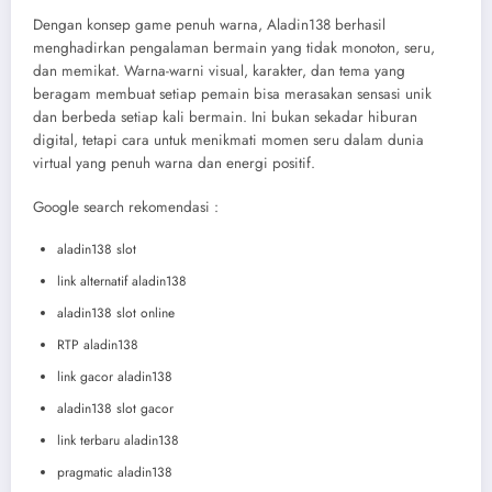
Dengan konsep game penuh warna, Aladin138 berhasil
menghadirkan pengalaman bermain yang tidak monoton, seru,
dan memikat. Warna-warni visual, karakter, dan tema yang
beragam membuat setiap pemain bisa merasakan sensasi unik
dan berbeda setiap kali bermain. Ini bukan sekadar hiburan
digital, tetapi cara untuk menikmati momen seru dalam dunia
virtual yang penuh warna dan energi positif.
Google search rekomendasi :
aladin138 slot
link alternatif aladin138
aladin138 slot online
RTP aladin138
link gacor aladin138
aladin138 slot gacor
link terbaru aladin138
pragmatic aladin138