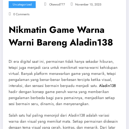
Uncategorized
Okewod777
November 15, 2025
0 Comments
Nikmatin Game Warna
Warni Bareng Aladin138
Di era digital saat ini, permainan tidak hanya sekadar hiburan,
tetapi juga menjadi cara untuk menikmati warna-warni kehidupan
virtual. Banyak platform menawarkan game yang menarik, tetapi
pengalaman yang benar-benar berkesan tercipta ketika visual,
interaksi, dan sensasi bermain berpadu menjadi satu.
Aladin138
hadir dengan konsep game penuh warna yang memberikan
pengalaman berbeda bagi para pemainnya, menjadikan setiap
sesi bermain seru, dinamis, dan menyenangkan.
Salah satu hal paling menonjol dari Aladin138 adalah variasi
warna dan visual yang memikat mata. Setiap permainan didesain
dengan tema visual yang cerah, kontras, dan menarik. Dari latar