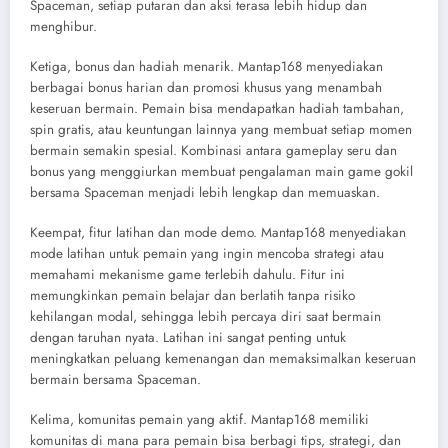
Spaceman, setiap putaran dan aksi terasa lebih hidup dan
menghibur.
Ketiga, bonus dan hadiah menarik. Mantap168 menyediakan
berbagai bonus harian dan promosi khusus yang menambah
keseruan bermain. Pemain bisa mendapatkan hadiah tambahan,
spin gratis, atau keuntungan lainnya yang membuat setiap momen
bermain semakin spesial. Kombinasi antara gameplay seru dan
bonus yang menggiurkan membuat pengalaman main game gokil
bersama Spaceman menjadi lebih lengkap dan memuaskan.
Keempat, fitur latihan dan mode demo. Mantap168 menyediakan
mode latihan untuk pemain yang ingin mencoba strategi atau
memahami mekanisme game terlebih dahulu. Fitur ini
memungkinkan pemain belajar dan berlatih tanpa risiko
kehilangan modal, sehingga lebih percaya diri saat bermain
dengan taruhan nyata. Latihan ini sangat penting untuk
meningkatkan peluang kemenangan dan memaksimalkan keseruan
bermain bersama Spaceman.
Kelima, komunitas pemain yang aktif. Mantap168 memiliki
komunitas di mana para pemain bisa berbagi tips, strategi, dan