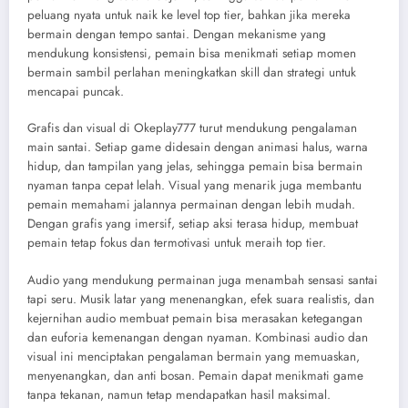
peluang nyata untuk naik ke level top tier, bahkan jika mereka
bermain dengan tempo santai. Dengan mekanisme yang
mendukung konsistensi, pemain bisa menikmati setiap momen
bermain sambil perlahan meningkatkan skill dan strategi untuk
mencapai puncak.
Grafis dan visual di Okeplay777 turut mendukung pengalaman
main santai. Setiap game didesain dengan animasi halus, warna
hidup, dan tampilan yang jelas, sehingga pemain bisa bermain
nyaman tanpa cepat lelah. Visual yang menarik juga membantu
pemain memahami jalannya permainan dengan lebih mudah.
Dengan grafis yang imersif, setiap aksi terasa hidup, membuat
pemain tetap fokus dan termotivasi untuk meraih top tier.
Audio yang mendukung permainan juga menambah sensasi santai
tapi seru. Musik latar yang menenangkan, efek suara realistis, dan
kejernihan audio membuat pemain bisa merasakan ketegangan
dan euforia kemenangan dengan nyaman. Kombinasi audio dan
visual ini menciptakan pengalaman bermain yang memuaskan,
menyenangkan, dan anti bosan. Pemain dapat menikmati game
tanpa tekanan, namun tetap mendapatkan hasil maksimal.