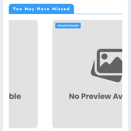
You May Have Missed
UNCATEGORIZED