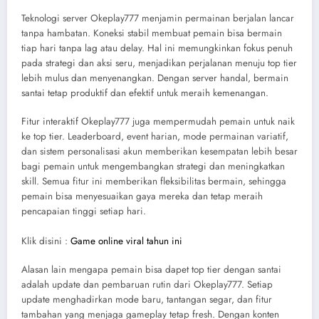
Teknologi server Okeplay777 menjamin permainan berjalan lancar
tanpa hambatan. Koneksi stabil membuat pemain bisa bermain
tiap hari tanpa lag atau delay. Hal ini memungkinkan fokus penuh
pada strategi dan aksi seru, menjadikan perjalanan menuju top tier
lebih mulus dan menyenangkan. Dengan server handal, bermain
santai tetap produktif dan efektif untuk meraih kemenangan.
Fitur interaktif Okeplay777 juga mempermudah pemain untuk naik
ke top tier. Leaderboard, event harian, mode permainan variatif,
dan sistem personalisasi akun memberikan kesempatan lebih besar
bagi pemain untuk mengembangkan strategi dan meningkatkan
skill. Semua fitur ini memberikan fleksibilitas bermain, sehingga
pemain bisa menyesuaikan gaya mereka dan tetap meraih
pencapaian tinggi setiap hari.
Klik disini :
Game online viral tahun ini
Alasan lain mengapa pemain bisa dapet top tier dengan santai
adalah update dan pembaruan rutin dari Okeplay777. Setiap
update menghadirkan mode baru, tantangan segar, dan fitur
tambahan yang menjaga gameplay tetap fresh. Dengan konten