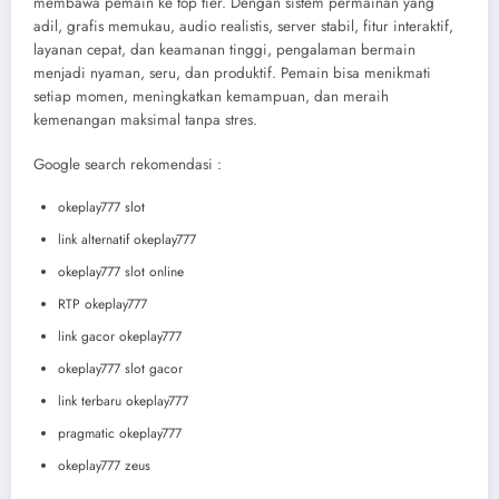
membawa pemain ke top tier. Dengan sistem permainan yang
adil, grafis memukau, audio realistis, server stabil, fitur interaktif,
layanan cepat, dan keamanan tinggi, pengalaman bermain
menjadi nyaman, seru, dan produktif. Pemain bisa menikmati
setiap momen, meningkatkan kemampuan, dan meraih
kemenangan maksimal tanpa stres.
Google search rekomendasi :
okeplay777 slot
link alternatif okeplay777
okeplay777 slot online
RTP okeplay777
link gacor okeplay777
okeplay777 slot gacor
link terbaru okeplay777
pragmatic okeplay777
okeplay777 zeus