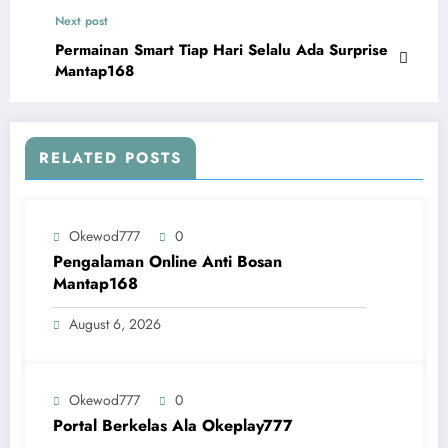
Next post
Permainan Smart Tiap Hari Selalu Ada Surprise
Mantap168
RELATED POSTS
Okewod777
0
Pengalaman Online Anti Bosan
Mantap168
August 6, 2026
Okewod777
0
Portal Berkelas Ala Okeplay777