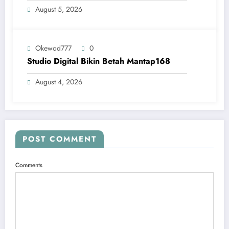
August 5, 2026
Okewod777
0
Studio Digital Bikin Betah Mantap168
August 4, 2026
POST COMMENT
Comments