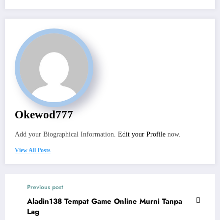
Okewod777
Add your Biographical Information.
Edit your Profile
now.
View All Posts
Previous post
Aladin138 Tempat Game Online Murni Tanpa
Lag