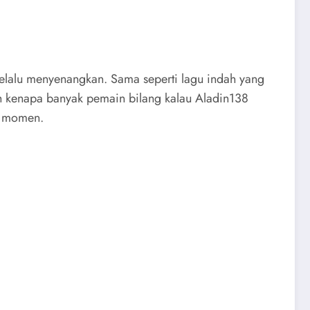
selalu menyenangkan. Sama seperti lagu indah yang
ah kenapa banyak pemain bilang kalau Aladin138
p momen.