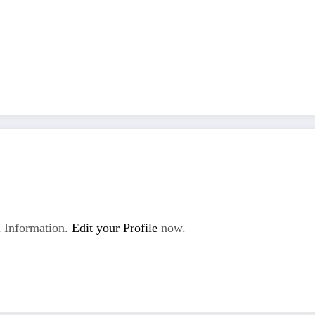
 Information.
Edit your Profile
now.