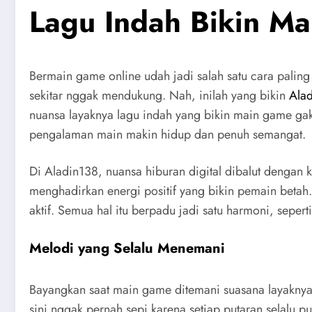
Lagu Indah Bikin M
Bermain game online udah jadi salah satu cara palin
sekitar nggak mendukung. Nah, inilah yang bikin
Ala
nuansa layaknya lagu indah yang bikin main game gak
pengalaman main makin hidup dan penuh semangat.
Di Aladin138, nuansa hiburan digital dibalut dengan
menghadirkan energi positif yang bikin pemain betah. 
aktif. Semua hal itu berpadu jadi satu harmoni, seper
Melodi yang Selalu Menemani
Bayangkan saat main game ditemani suasana layaknya
sini nggak pernah sepi karena setiap putaran selalu p