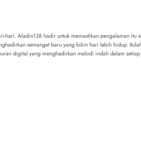
ri-hari. Aladin138 hadir untuk memastikan pengalaman itu 
ghadirkan semangat baru yang bikin hari lebih hidup. Itul
buran digital yang menghadirkan melodi indah dalam setia