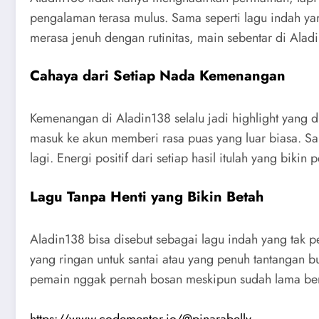
pengalaman terasa mulus. Sama seperti lagu indah yan
merasa jenuh dengan rutinitas, main sebentar di Alad
Cahaya dari Setiap Nada Kemenangan
Kemenangan di Aladin138 selalu jadi highlight yang 
masuk ke akun memberi rasa puas yang luar biasa. Sa
lagi. Energi positif dari setiap hasil itulah yang biki
Lagu Tanpa Henti yang Bikin Betah
Aladin138 bisa disebut sebagai lagu indah yang tak 
yang ringan untuk santai atau yang penuh tantangan 
pemain nggak pernah bosan meskipun sudah lama be
https://www.codementor.io/@pinarabelly