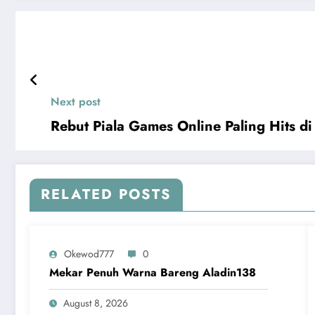
Next post
Rebut Piala Games Online Paling Hits d
RELATED POSTS
Okewod777
0
Mekar Penuh Warna Bareng Aladin138
August 8, 2026