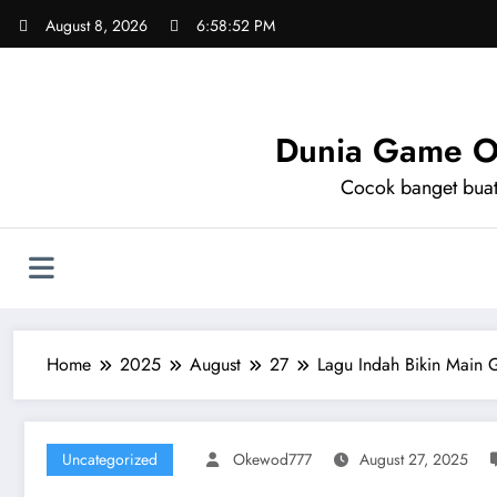
Skip
August 8, 2026
6:58:53 PM
to
content
Dunia Game On
Cocok banget buat 
Home
2025
August
27
Lagu Indah Bikin Main
Uncategorized
Okewod777
August 27, 2025