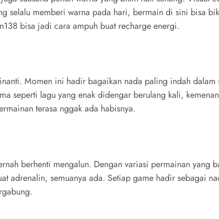
g selalu memberi warna pada hari, bermain di sini bisa bi
in138 bisa jadi cara ampuh buat recharge energi.
dinanti. Momen ini hadir bagaikan nada paling indah dalam
ma seperti lagu yang enak didengar berulang kali, kemena
n permainan terasa nggak ada habisnya.
pernah berhenti mengalun. Dengan variasi permainan yang 
buat adrenalin, semuanya ada. Setiap game hadir sebagai 
rgabung.