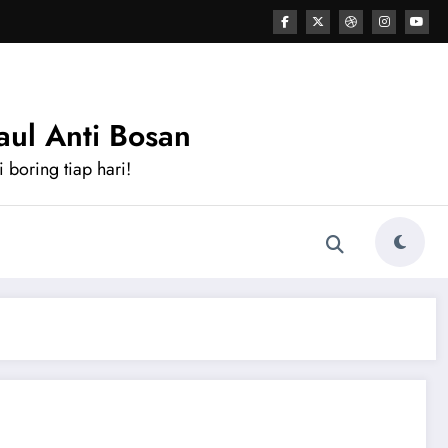
ul Anti Bosan
 boring tiap hari!