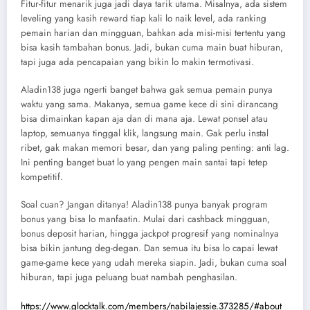
Fitur-fitur menarik juga jadi daya tarik utama. Misalnya, ada sistem
leveling yang kasih reward tiap kali lo naik level, ada ranking
pemain harian dan mingguan, bahkan ada misi-misi tertentu yang
bisa kasih tambahan bonus. Jadi, bukan cuma main buat hiburan,
tapi juga ada pencapaian yang bikin lo makin termotivasi.
Aladin138 juga ngerti banget bahwa gak semua pemain punya
waktu yang sama. Makanya, semua game kece di sini dirancang
bisa dimainkan kapan aja dan di mana aja. Lewat ponsel atau
laptop, semuanya tinggal klik, langsung main. Gak perlu instal
ribet, gak makan memori besar, dan yang paling penting: anti lag.
Ini penting banget buat lo yang pengen main santai tapi tetep
kompetitif.
Soal cuan? Jangan ditanya! Aladin138 punya banyak program
bonus yang bisa lo manfaatin. Mulai dari cashback mingguan,
bonus deposit harian, hingga jackpot progresif yang nominalnya
bisa bikin jantung deg-degan. Dan semua itu bisa lo capai lewat
game-game kece yang udah mereka siapin. Jadi, bukan cuma soal
hiburan, tapi juga peluang buat nambah penghasilan.
https://www.glocktalk.com/members/nabilajessie.373285/#about