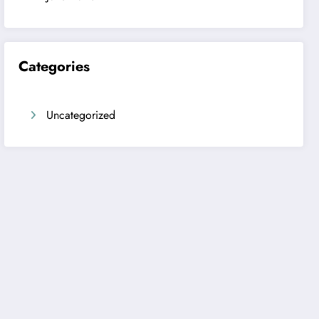
Categories
Uncategorized