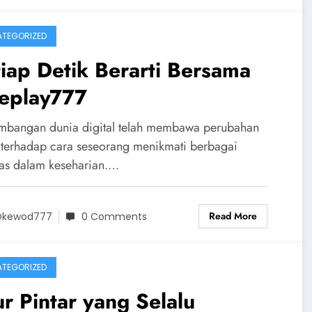
TEGORIZED
iap Detik Berarti Bersama
eplay777
mbangan dunia digital telah membawa perubahan
 terhadap cara seseorang menikmati berbagai
itas dalam keseharian.…
Read More
Okewod777
0 Comments
TEGORIZED
ur Pintar yang Selalu