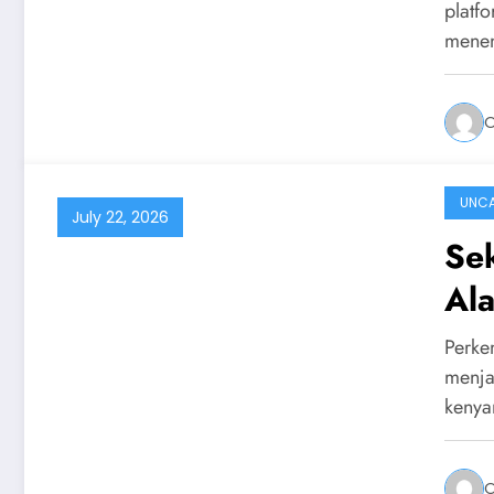
platf
menen
UNCA
July 22, 2026
Sek
Al
Perke
menja
keny