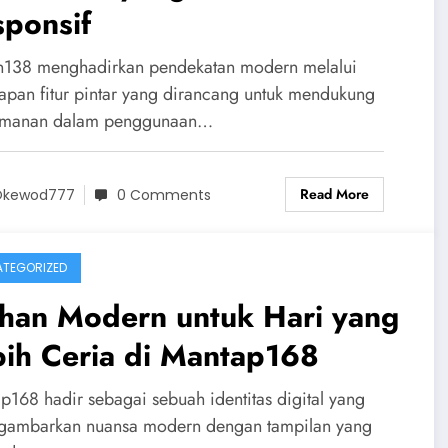
sponsif
n138 menghadirkan pendekatan modern melalui
apan fitur pintar yang dirancang untuk mendukung
amanan dalam penggunaan…
Read More
Okewod777
0 Comments
TEGORIZED
ihan Modern untuk Hari yang
bih Ceria di Mantap168
p168 hadir sebagai sebuah identitas digital yang
ambarkan nuansa modern dengan tampilan yang