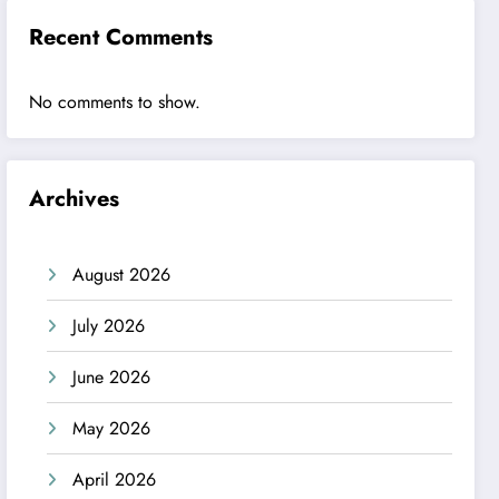
Recent Comments
No comments to show.
Archives
August 2026
July 2026
June 2026
May 2026
April 2026