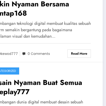
kin Nyaman Bersama
ntap168
mbangan teknologi digital membuat kualitas sebuah
orm semakin bergantung pada bagaimana
laman visual dan kemudahan…
Read More
Okewod777
0 Comments
TEGORIZED
sain Nyaman Buat Semua
eplay777
mbangan dunia digital membuat desain sebuah