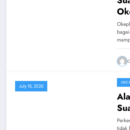
Su
Ok
Okepl
bagai
mamp
UNCA
July 19, 2026
Al
Su
Perke
tidak 