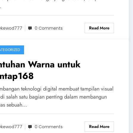
…
Read More
Okewod777
0 Comments
TEGORIZED
ntuhan Warna untuk
ntap168
mbangan teknologi digital membuat tampilan visual
di salah satu bagian penting dalam membangun
itas sebuah…
Read More
Okewod777
0 Comments